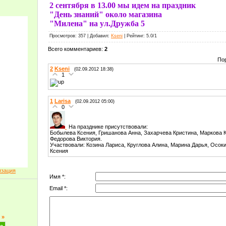
2 сентября в 13.00 мы идем на праздник
"День знаний" около магазина
"Милена" на ул.Дружба 5
Просмотров
: 357 |
Добавил
:
Kseni
|
Рейтинг
:
5.0
/
1
Всего комментариев
:
2
По
2
Kseni
(02.09.2012 18:38)
1
1
Larisa
(02.09.2012 05:00)
0
На празднике присутствовали:
Бобылева Ксения, Гришанова Анна, Захарчева Кристина, Маркова 
Федорова Виктория.
Участвовали: Козина Лариса, Круглова Алина, Марина Дарья, Осок
Ксения
изация
Имя *:
Email *:
»