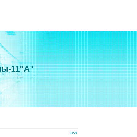
мы-11"А"
10:20