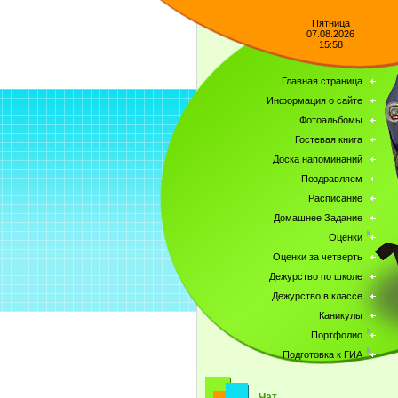
Пятница
07.08.2026
15:58
Главная страница
Информация о сайте
Фотоальбомы
Гостевая книга
Доска напоминаний
Поздравляем
Расписание
Домашнее Задание
Оценки
Оценки за четверть
Дежурство по школе
Дежурство в классе
Каникулы
Портфолио
Подготовка к ГИА
Чат