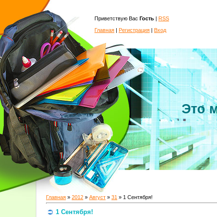
Приветствую Вас
Гость
|
RSS
Главная
|
Регистрация
|
Вход
Это 
Главная
»
2012
»
Август
»
31
» 1 Сентября!
1 Сентября!