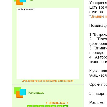
Учащиеся 
Есть воз
отчетов
"
Зимние к
Номинаци
1."Встреч
2. "Пох
(фотореп
3. "Зимни
проведен
4. "Автор
технологи
К участию
учащиеся 
Для добавления необходима авторизация
Сроки пр
Календарь
5 января 
Регламен
«
Январь 2012
»