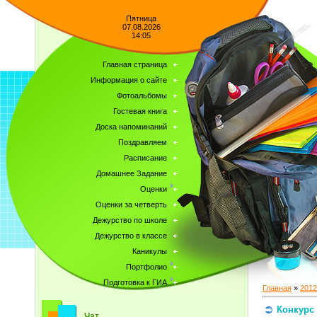
Пятница
07.08.2026
14:05
Главная страница
Информация о сайте
Фотоальбомы
Гостевая книга
Доска напоминаний
Поздравляем
Расписание
Домашнее Задание
Оценки
Оценки за четверть
Дежурство по школе
Дежурство в классе
Каникулы
Портфолио
Подготовка к ГИА
Главная
»
2012
Конкурс 
Чат