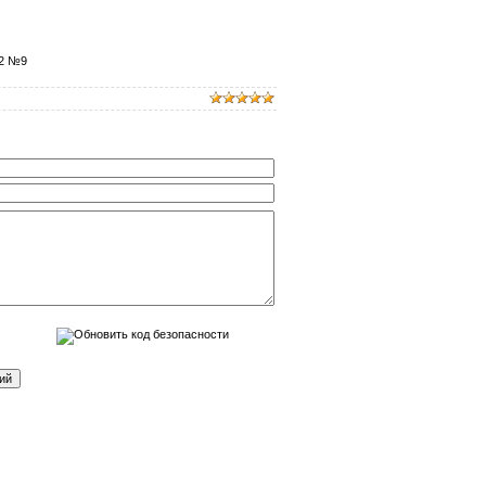
02 №9