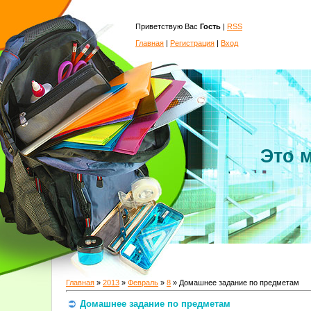
Приветствую Вас
Гость
|
RSS
Главная
|
Регистрация
|
Вход
Это 
Главная
»
2013
»
Февраль
»
8
» Домашнее задание по предметам
Домашнее задание по предметам