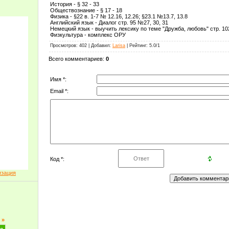
История - § 32 - 33
Обществознание - § 17 - 18
Физика - §22 в. 1-7 № 12.16, 12.26; §23.1 №13.7, 13.8
Английский язык - Диалог стр. 95 №27, 30, 31
Немецкий язык - выучить лексику по теме "Дружба, любовь" стр. 1
Физкультура - комплекс ОРУ
Просмотров
: 402 |
Добавил
:
Larisa
|
Рейтинг
:
5.0
/
1
Всего комментариев
:
0
Имя *:
Email *:
Код *:
изация
»