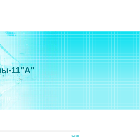
мы-11"А"
03:38