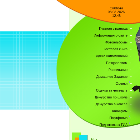
Суббота
08.08.2026
12:46
Главная страница
Информация о сайте
Фотоальбомы
Гостевая книга
Доска напоминаний
Поздравляем
Расписание
Домашнее Задание
Оценки
Оценки за четверть
Дежурство по школе
Дежурство в классе
Каникулы
Портфолио
Подготовка к ГИА
Чат