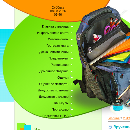
Суббота
08.08.2026
09:46
Главная страница
Информация о сайте
Фотоальбомы
Гостевая книга
Доска напоминаний
Поздравляем
Расписание
Домашнее Задание
Оценки
Оценки за четверть
Дежурство по школе
Дежурство в классе
Каникулы
Портфолио
Подготовка к ГИА
Главная
»
2013
Вручени
Чат