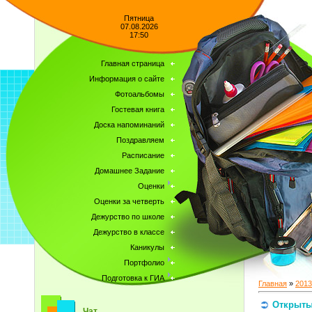
Пятница
07.08.2026
17:50
Главная страница
Информация о сайте
Фотоальбомы
Гостевая книга
Доска напоминаний
Поздравляем
Расписание
Домашнее Задание
Оценки
Оценки за четверть
Дежурство по школе
Дежурство в классе
Каникулы
Портфолио
Подготовка к ГИА
Главная
»
2013
Открыты
Чат