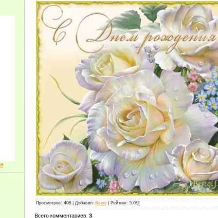
ия
Просмотров
: 408 |
Добавил
:
Kseni
|
Рейтинг
:
5.0
/
2
Всего комментариев
:
3