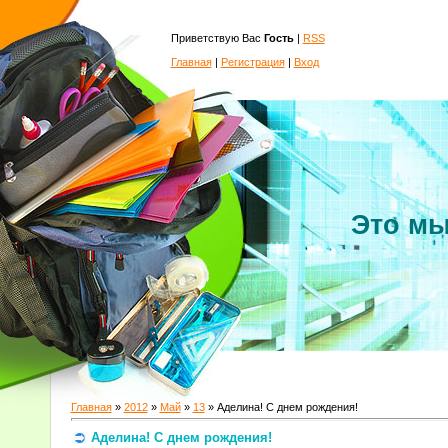
Приветствую Вас
Гость
|
RSS
Главная
|
Регистрация
|
Вход
Это мы
Главная
»
2012
»
Май
»
13
» Аделина! С днем рождения!
Аделина! С днем рождения!