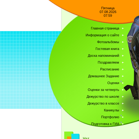
Пятница
07.08.2026
07:59
Главная страница
Информация о сайте
Фотоальбомы
Гостевая книга
Доска напоминаний
Поздравляем
Расписание
Домашнее Задание
Оценки
Оценки за четверть
Дежурство по школе
Дежурство в классе
Каникулы
Портфолио
Подготовка к ГИА
Чат