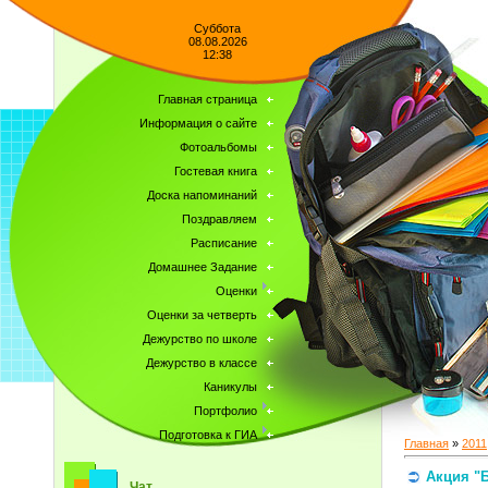
Суббота
08.08.2026
12:38
Главная страница
Информация о сайте
Фотоальбомы
Гостевая книга
Доска напоминаний
Поздравляем
Расписание
Домашнее Задание
Оценки
Оценки за четверть
Дежурство по школе
Дежурство в классе
Каникулы
Портфолио
Подготовка к ГИА
Главная
»
2011
Акция "Б
Чат