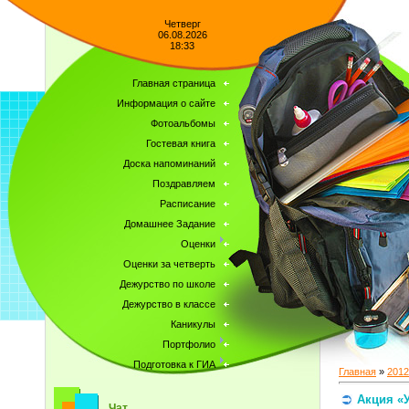
Четверг
06.08.2026
18:33
Главная страница
Информация о сайте
Фотоальбомы
Гостевая книга
Доска напоминаний
Поздравляем
Расписание
Домашнее Задание
Оценки
Оценки за четверть
Дежурство по школе
Дежурство в классе
Каникулы
Портфолио
Подготовка к ГИА
Главная
»
2012
Акция «
Чат