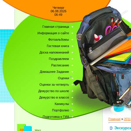
Четверг
06.08.2026
06:49
Главная страница
Информация о сайте
Фотоальбомы
Гостевая книга
Доска напоминаний
Поздравляем
Расписание
Домашнее Задание
Оценки
Оценки за четверть
Дежурство по школе
Дежурство в классе
Каникулы
Портфолио
Подготовка к ГИА
Главная
»
2011
Экскурс
Чат