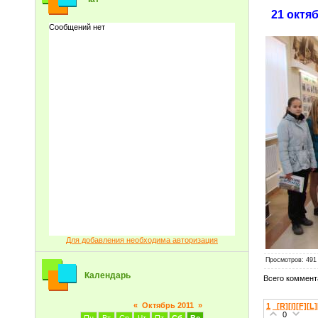
21 октя
Для добавления необходима авторизация
Просмотров
: 491
Календарь
Всего коммент
«
Октябрь 2011
»
1
_[R][I][F][L
0