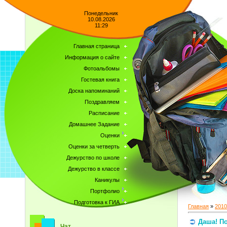
Понедельник
10.08.2026
11:29
Главная страница
Информация о сайте
Фотоальбомы
Гостевая книга
Доска напоминаний
Поздравляем
Расписание
Домашнее Задание
Оценки
Оценки за четверть
Дежурство по школе
Дежурство в классе
Каникулы
Портфолио
Подготовка к ГИА
Главная
»
2010
Даша! П
Чат