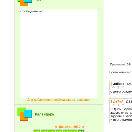
Просмотров
: 394
Всего коммент
2
алёсик
(29
1
с днем рожде
Для добавления необходима авторизация
1
ДеТкА
(28.
1
С Днём Варен
желаю счаст
Календарь
здоровья, люб
и всего самог
«
Декабрь 2010
»