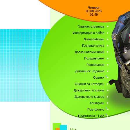
Четверг
06.08.2026
01:49
Главная страница
Информация о сайте
Фотоальбомы
Гостевая книга
Доска напоминаний
Поздравляем
Расписание
Домашнее Задание
Оценки
Оценки за четверть
Дежурство по школе
Дежурство в классе
Каникулы
Портфолио
Подготовка к ГИА
Чат