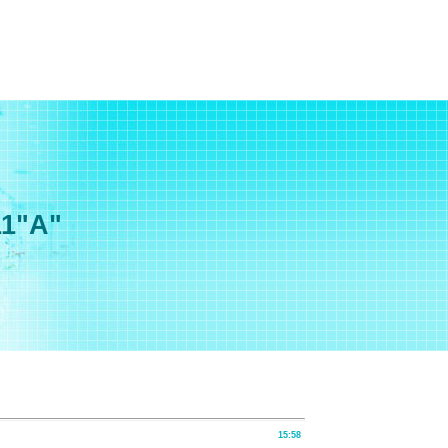
11"А"
15:58