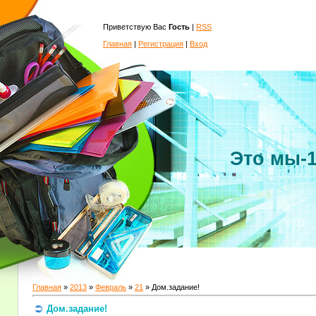
Приветствую Вас
Гость
|
RSS
Главная
|
Регистрация
|
Вход
Это мы-
Главная
»
2013
»
Февраль
»
21
» Дом.задание!
Дом.задание!