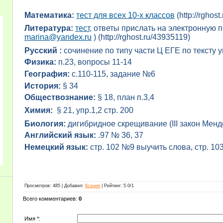
Математика:
тест для всех 10-х классов
(
http://rghos
Литература:
тест,
ответы прислать на электронную п
marina@yandex.ru
) (
http://rghost.ru/43935119)
Русский :
сочинение по типу части Ц ЕГЕ по тексту 
Физика:
п.23, вопросы 11-14
География:
с.110-115, задание №6
История:
§ 34
Обществознание:
§ 18, план п.3,4
Химия:
§ 21, упр.1,2 стр. 200
Биология:
дигибридное скрещивание (III закон Менд
Английский язык:
.97 № 36, 37
Немецкий язык:
стр. 102 №9 выучить слова, стр. 10
Просмотров
: 485 |
Добавил
:
Ксения
|
Рейтинг
:
5.0
/
1
Всего комментариев
:
0
Имя *: