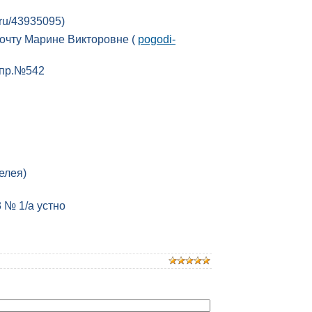
t.ru/43935095)
очту Марине Викторовне (
pogodi-
упр.№542
елея)
3 № 1/а устно