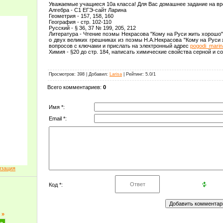
Уважаемые учащиеся 10а класса! Для Вас домашнее задание на вр
Алгебра - С1 ЕГЭ-сайт Ларина
Геометрия - 157, 158, 160
География - стр. 102-110
Русский - § 36, 37 № 199, 205, 212
Литература - Чтение поэмы Некрасова "Кому на Руси жить хорошо"
о двух великих грешниках из поэмы Н.А.Некрасова "Кому на Руси 
вопросов с ключами и прислать на электронный адрес
pogodi_mari
Химия - §20 до стр. 184, написать химические свойства серной и со
Просмотров
: 398 |
Добавил
:
Larisa
|
Рейтинг
:
5.0
/
1
Всего комментариев
:
0
Имя *:
Email *:
изация
Код *:
»