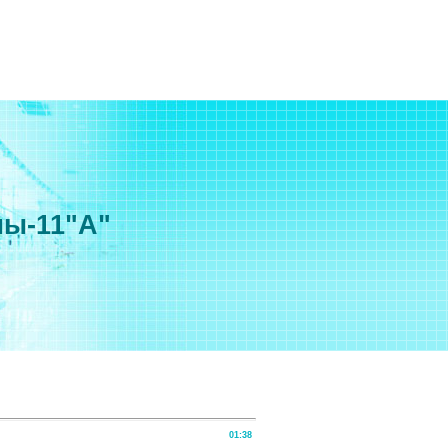
мы-11"А"
01:38