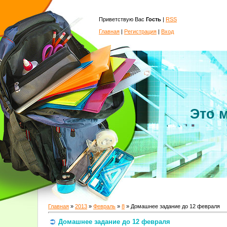
Приветствую Вас
Гость
|
RSS
Главная
|
Регистрация
|
Вход
Это 
Главная
»
2013
»
Февраль
»
8
» Домашнее задание до 12 февраля
Домашнее задание до 12 февраля