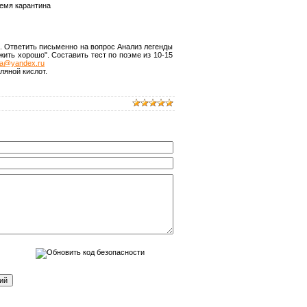
емя карантина
. Ответить письменно на вопрос Анализ легенды
жить хорошо". Составить тест по поэме из 10-15
na@yandex.ru
ляной кислот.