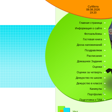
Суббота
08.08.2026
19:20
Главная страница
Информация о сайте
Фотоальбомы
Гостевая книга
Доска напоминаний
Поздравляем
Расписание
Домашнее Задание
Оценки
Оценки за четверть
Дежурство по школе
Дежурство в классе
Каникулы
Портфолио
Подготовка к ГИА
Чат