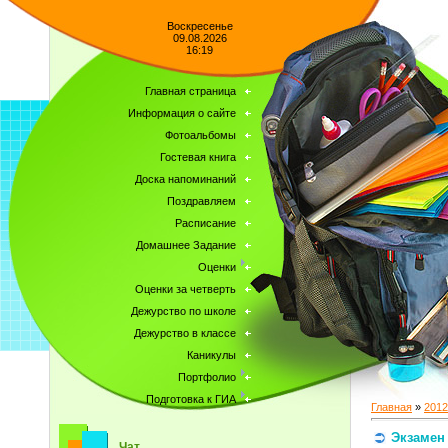
Воскресенье
09.08.2026
16:19
Главная страница
Информация о сайте
Фотоальбомы
Гостевая книга
Доска напоминаний
Поздравляем
Расписание
Домашнее Задание
Оценки
Оценки за четверть
Дежурство по школе
Дежурство в классе
Каникулы
Портфолио
Подготовка к ГИА
Главная
»
2012
Экзамен
Чат