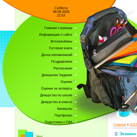
Суббота
08.08.2026
22:53
Главная страница
Информация о сайте
Фотоальбомы
Гостевая книга
Доска напоминаний
Поздравляем
Расписание
Домашнее Задание
Оценки
Оценки за четверть
Дежурство по школе
Дежурство в классе
Каникулы
Портфолио
Подготовка к ГИА
Главная
»
2012
Экзамен
Чат