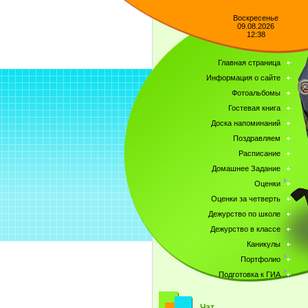
Воскресенье
09.08.2026
12:38
Главная страница
Информация о сайте
Фотоальбомы
Гостевая книга
Доска напоминаний
Поздравляем
Расписание
Домашнее Задание
Оценки
Оценки за четверть
Дежурство по школе
Дежурство в классе
Каникулы
Портфолио
Подготовка к ГИА
Чат