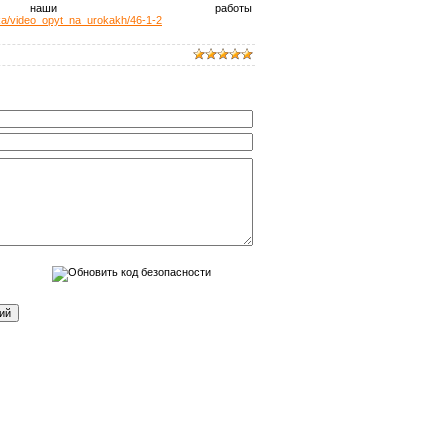
наши работы
zika/video_opyt_na_urokakh/46-1-2