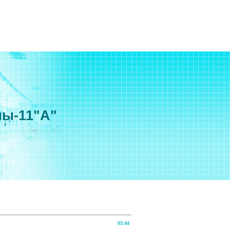
мы-11"А"
03:44