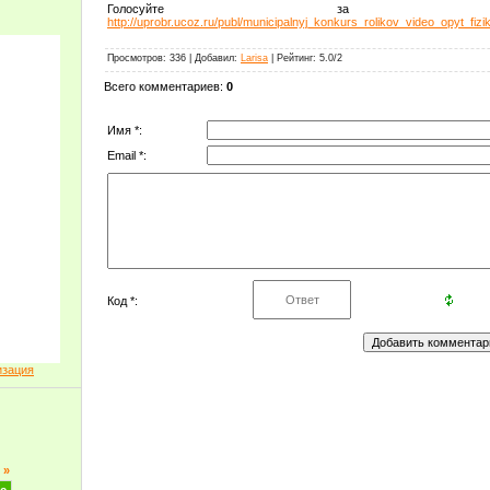
Голосуйте за 
http://uprobr.ucoz.ru/publ/municipalnyj_konkurs_rolikov_video_opyt_fi
Просмотров
: 336 |
Добавил
:
Larisa
|
Рейтинг
:
5.0
/
2
Всего комментариев
:
0
Имя *:
Email *:
Код *:
изация
»