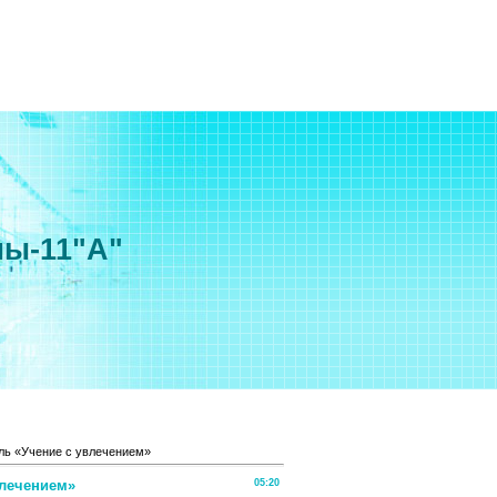
мы-11"А"
ль «Учение с увлечением»
влечением»
05:20