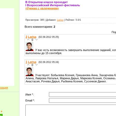
В Открытом классе проходит
I Всероссийский Интернет-фестиваль
«Учение с увлечением»
Просмотров
: 385 |
Добавил
:
Larisa
|
Рейтинг
:
5.0
/
1
Всего комментариев
:
2
По
2
Larisa
(02.09.2012 05:25)
0
У вас есть возможность завершить выполнение заданий, хо
выполнены до 15 сентября.
1
Larisa
(02.09.2012 05:24)
0
Участвуют: Бобылева Ксения, Гришанова Анна, Захарчева К
Алина, Лаврова Наталья, Марина Дарья, Маркова Ксения, Осокина
Анастасия, Рочева Дарья, Рыбкина Ксения, Сусенков Данил.
изация
Имя *:
Email *:
»