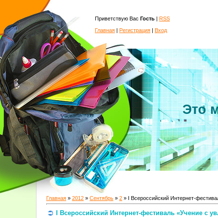
Приветствую Вас
Гость
|
RSS
Главная
|
Регистрация
|
Вход
Это 
Главная
»
2012
»
Сентябрь
»
2
» I Всероссийский Интернет-фестива
I Всероссийский Интернет-фестиваль «Учение с у