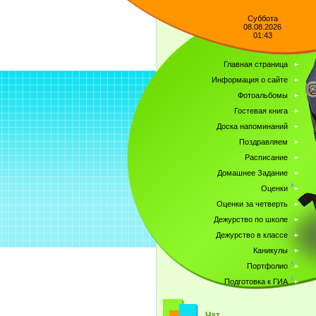
Суббота
08.08.2026
01:43
Главная страница
Информация о сайте
Фотоальбомы
Гостевая книга
Доска напоминаний
Поздравляем
Расписание
Домашнее Задание
Оценки
Оценки за четверть
Дежурство по школе
Дежурство в классе
Каникулы
Портфолио
Подготовка к ГИА
Чат