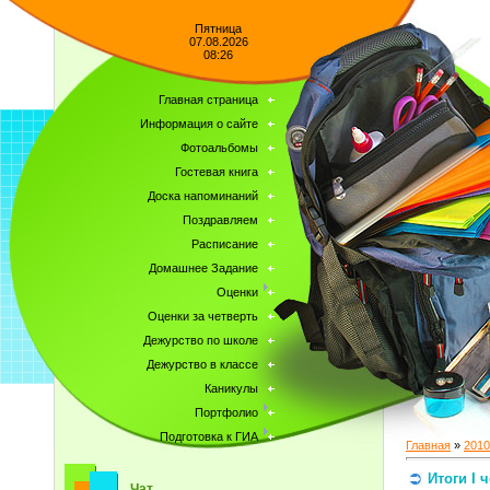
Пятница
07.08.2026
08:26
Главная страница
Информация о сайте
Фотоальбомы
Гостевая книга
Доска напоминаний
Поздравляем
Расписание
Домашнее Задание
Оценки
Оценки за четверть
Дежурство по школе
Дежурство в классе
Каникулы
Портфолио
Подготовка к ГИА
Главная
»
2010
Итоги I 
Чат