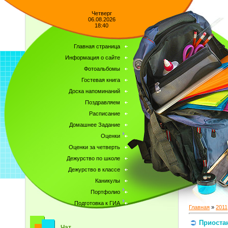
Четверг
06.08.2026
18:40
Главная страница
Информация о сайте
Фотоальбомы
Гостевая книга
Доска напоминаний
Поздравляем
Расписание
Домашнее Задание
Оценки
Оценки за четверть
Дежурство по школе
Дежурство в классе
Каникулы
Портфолио
Подготовка к ГИА
Главная
»
2011
Приоста
Чат