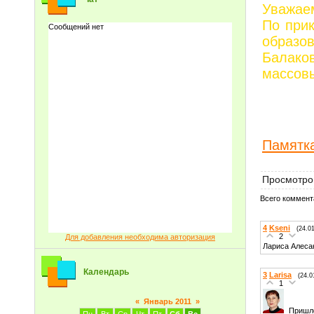
Уважае
По прик
обра
Балак
массовы
Памятк
Просмотро
Всего коммент
4
Kseni
(24.0
2
Для добавления необходима авторизация
Лариса Алеса
Календарь
3
Larisa
(24.0
1
«
Январь 2011
»
Пришло