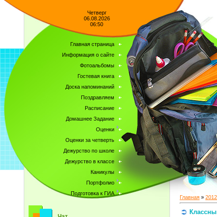
Четверг
06.08.2026
06:50
Главная страница
Информация о сайте
Фотоальбомы
Гостевая книга
Доска напоминаний
Поздравляем
Расписание
Домашнее Задание
Оценки
Оценки за четверть
Дежурство по школе
Дежурство в классе
Каникулы
Портфолио
Подготовка к ГИА
Главная
»
2012
Классны
Чат