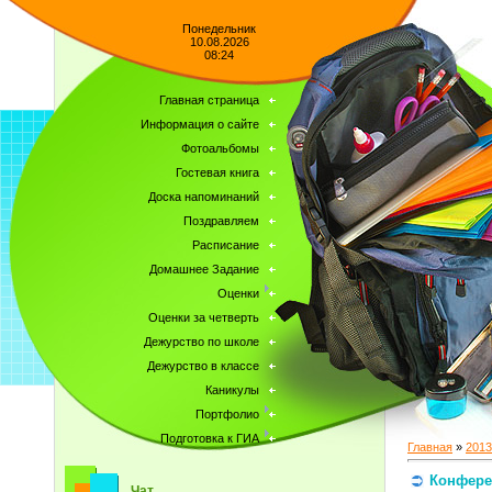
Понедельник
10.08.2026
08:24
Главная страница
Информация о сайте
Фотоальбомы
Гостевая книга
Доска напоминаний
Поздравляем
Расписание
Домашнее Задание
Оценки
Оценки за четверть
Дежурство по школе
Дежурство в классе
Каникулы
Портфолио
Подготовка к ГИА
Главная
»
2013
Конфере
Чат