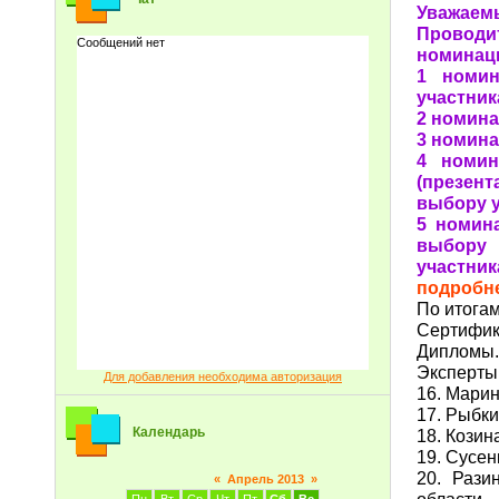
Уважаемы
Проводи
номинац
1 номин
участник
2 номина
3 номина
4 номин
(презент
выбору у
5 номин
выбору
участник
подробн
По итога
Сертифик
Дипломы.
Эксперты 
Для добавления необходима авторизация
16. Мари
17. Рыбк
Календарь
18. Кози
19. Сусе
20. Раз
«
Апрель 2013
»
области