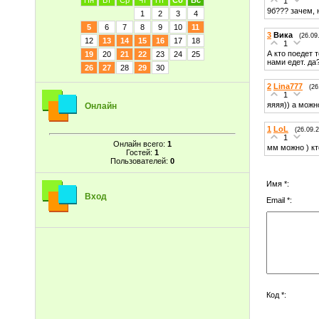
Пн
Вт
Ср
Чт
Пт
Сб
Вс
1
9б??? зачем, 
1
2
3
4
5
6
7
8
9
10
11
3
Вика
(26.09
12
13
14
15
16
17
18
1
А кто поедет 
19
20
21
22
23
24
25
нами едет. д
26
27
28
29
30
2
Lina777
(26
1
яяяя)) а можн
Онлайн
1
LoL
(26.09.
1
Онлайн всего:
1
мм можно ) кт
Гостей:
1
Пользователей:
0
Имя *:
Вход
Email *:
Код *: