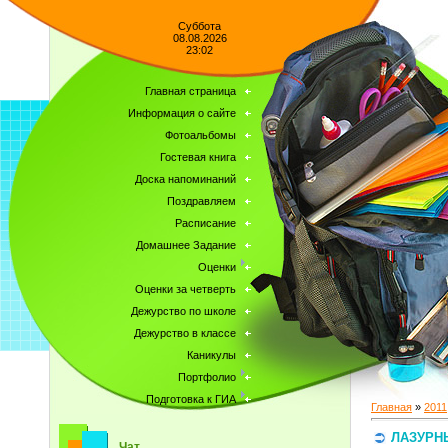
Суббота
08.08.2026
23:02
Главная страница
Информация о сайте
Фотоальбомы
Гостевая книга
Доска напоминаний
Поздравляем
Расписание
Домашнее Задание
Оценки
Оценки за четверть
Дежурство по школе
Дежурство в классе
Каникулы
Портфолио
Подготовка к ГИА
Главная
»
2011
ЛАЗУРН
Чат