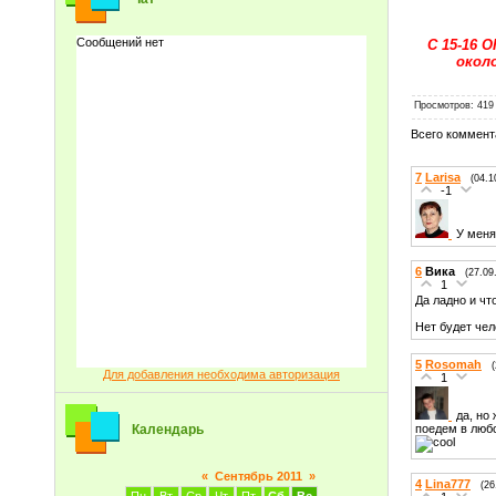
С 15-16
окол
Просмотров
: 419
Всего коммент
7
Larisa
(04.1
-1
У меня
6
Вика
(27.09
1
Да ладно и что
Нет будет чел
5
Rosomah
Для добавления необходима авторизация
1
да, но
поедем в любо
Календарь
«
Сентябрь 2011
»
4
Lina777
(26