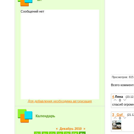
Просмотров
: 615
Всего коммент
4
Лена
(23.12
0
Для добавления необходима авторизация
спасиб огром
3
_Guf_
(21.1
Календарь
0
«
Декабрь 2010
»