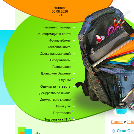
Четверг
06.08.2026
13:11
Главная страница
Информация о сайте
Фотоальбомы
Гостевая книга
Доска напоминаний
Поздравляем
Расписание
Домашнее Задание
Оценки
Оценки за четверть
Дежурство по школе
Дежурство в классе
Каникулы
Портфолио
Подготовка к ГИА
Главная
»
2010
Лена.С 
Чат