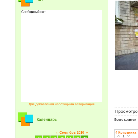
30 се
Зими
листо
добра 
Для добавления необходима авторизация
Просмотро
Календарь
Всего коммент
4
Кристинка
«
Сентябрь 2010
»
1