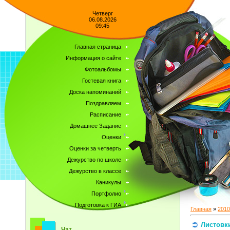
Четверг
06.08.2026
09:45
Главная страница
Информация о сайте
Фотоальбомы
Гостевая книга
Доска напоминаний
Поздравляем
Расписание
Домашнее Задание
Оценки
Оценки за четверть
Дежурство по школе
Дежурство в классе
Каникулы
Портфолио
Подготовка к ГИА
Главная
»
2010
Листовк
Чат