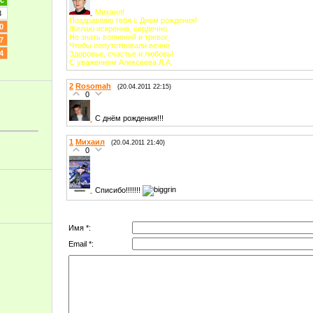
с
Михаил!
3
Поздравляю тебя с Днем рождения!
0
Желаю искренне, сердечно
Не знать волнений и тревог,
7
Чтобы сопутствовали вечно
4
Здоровье, счастье и любовь!
С уважением Алексеева Л.А.
2
Rosomah
(20.04.2011 22:15)
0
С днём рождения!!!
1
Михаил
(20.04.2011 21:40)
0
Списибо!!!!!!!
Имя *:
Email *: