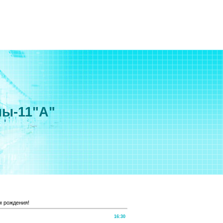
мы-11"А"
 рождения!
16:30