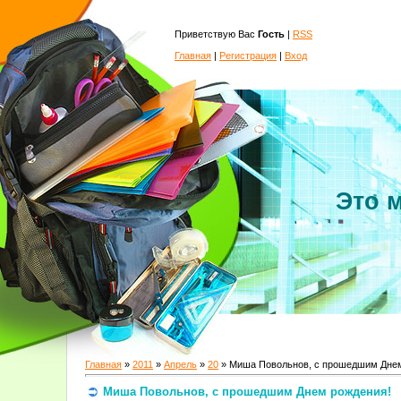
Приветствую Вас
Гость
|
RSS
Главная
|
Регистрация
|
Вход
Это 
Главная
»
2011
»
Апрель
»
20
» Миша Повольнов, с прошедшим Днем
Миша Повольнов, с прошедшим Днем рождения!