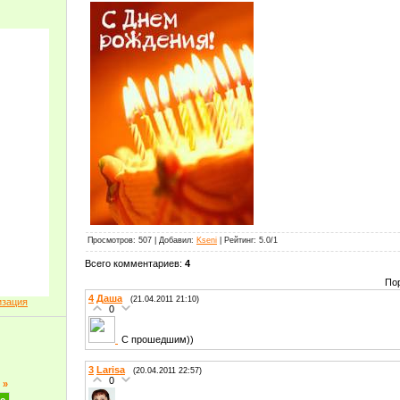
Просмотров
: 507 |
Добавил
:
Kseni
|
Рейтинг
:
5.0
/
1
Всего комментариев
:
4
По
4
Даша
(21.04.2011 21:10)
изация
0
С прошедшим))
3
Larisa
(20.04.2011 22:57)
0
»