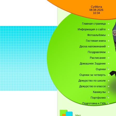
Суббота
08.08.2026
10:34
Главная страница
Информация о сайте
Фотоальбомы
Гостевая книга
Доска напоминаний
Поздравляем
Расписание
Домашнее Задание
Оценки
Оценки за четверть
Дежурство по школе
Дежурство в классе
Каникулы
Портфолио
Подготовка к ГИА
Чат