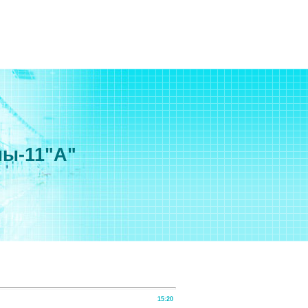
мы-11"А"
15:20