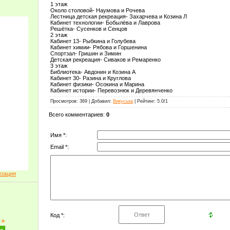
1 этаж
Около столовой- Наумова и Рочева
Лестница детская рекреация- Захарчева и Козина Л
Кабинет технологии- Бобылёва и Лаврова
Решётка- Сусенков и Сенцов
2 этаж
Кабинет 13- Рыбкина и Голубева
Кабинет химии- Рябова и Горшенина
Спортзал- Гришин и Зимин
Детская рекреация- Сиваков и Ремаренко
3 этаж
Библиотека- Авдонин и Козина А
Кабинет 30- Разина и Круглова
Кабинет физики- Осокина и Марина
Кабинет истории- Перевознюк и Деревянченко
Просмотров
: 369 |
Добавил
:
Викуська
|
Рейтинг
:
5.0
/
1
Всего комментариев
:
0
Имя *:
Email *:
изация
Код *:
»