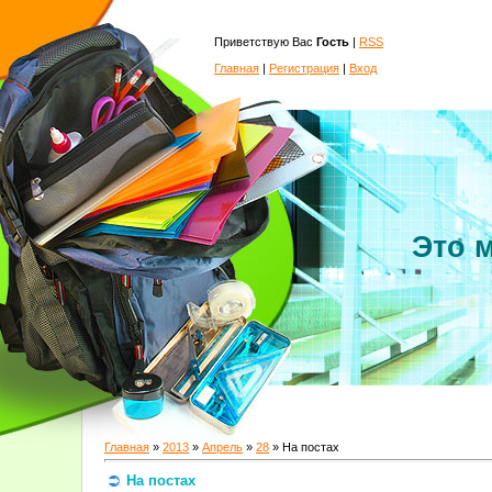
Приветствую Вас
Гость
|
RSS
Главная
|
Регистрация
|
Вход
Это 
Главная
»
2013
»
Апрель
»
28
» На постах
На постах