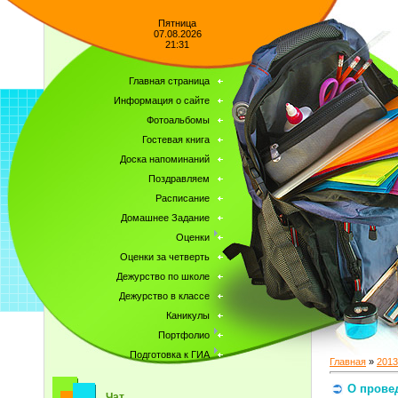
Пятница
07.08.2026
21:31
Главная страница
Информация о сайте
Фотоальбомы
Гостевая книга
Доска напоминаний
Поздравляем
Расписание
Домашнее Задание
Оценки
Оценки за четверть
Дежурство по школе
Дежурство в классе
Каникулы
Портфолио
Подготовка к ГИА
Главная
»
2013
О прове
Чат