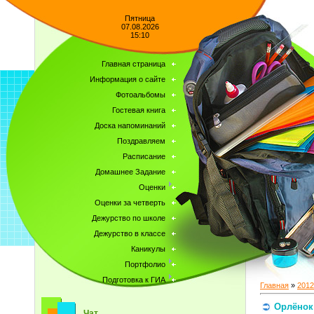
Пятница
07.08.2026
15:10
Главная страница
Информация о сайте
Фотоальбомы
Гостевая книга
Доска напоминаний
Поздравляем
Расписание
Домашнее Задание
Оценки
Оценки за четверть
Дежурство по школе
Дежурство в классе
Каникулы
Портфолио
Подготовка к ГИА
Главная
»
2012
Орлёнок
Чат