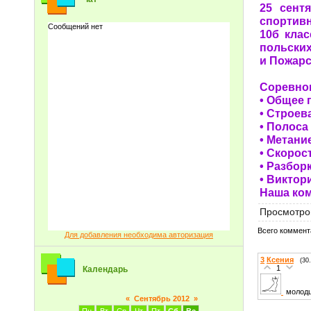
25 сент
спортивн
10б кла
польски
и Пожарс
Соревно
• Общее 
• Строев
• Полоса
• Метани
• Скорос
• Разбор
• Виктор
Наша ком
Просмотро
Всего коммент
Для добавления необходима авторизация
3
Ксения
(30
1
Календарь
молодц
«
Сентябрь 2012
»