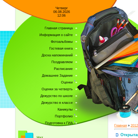
Четверг
06.08.2026
12:06
Главная страница
Информация о сайте
Фотоальбомы
Гостевая книга
Доска напоминаний
Поздравляем
Расписание
Домашнее Задание
Оценки
Оценки за четверть
Дежурство по школе
Дежурство в классе
Каникулы
Портфолио
Подготовка к ГИА
Главная
»
2012
Открыта
Чат