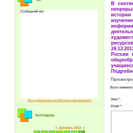
В соотв
непреры
истории
изучени
информа
деятел
художес
ресурсо
26.12.20
России 
общеобра
учащиеся
Подробн
Просмотро
Всего коммент
Имя *:
Для добавления необходима авторизация
Email *:
Календарь
«
Декабрь 2012
»