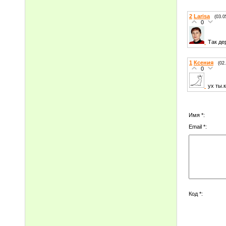
2
Larisa
(03.0
0
Так де
1
Ксения
(02
0
ух ты.
Имя *:
Email *:
Код *: