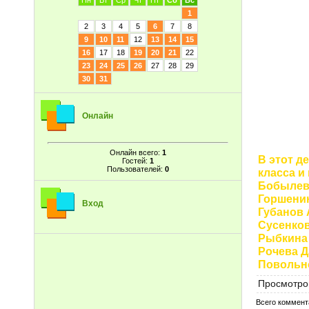
Пн
Вт
Ср
Чт
Пт
Сб
Вс
1
2
3
4
5
6
7
8
9
10
11
12
13
14
15
16
17
18
19
20
21
22
23
24
25
26
27
28
29
30
31
Онлайн
Онлайн всего:
1
В этот д
Гостей:
1
Пользователей:
0
класса и
Бобылев
Горшени
Вход
Губанов
Сусенко
Рыбкина
Рочева Д
Повольн
Просмотро
Всего коммент