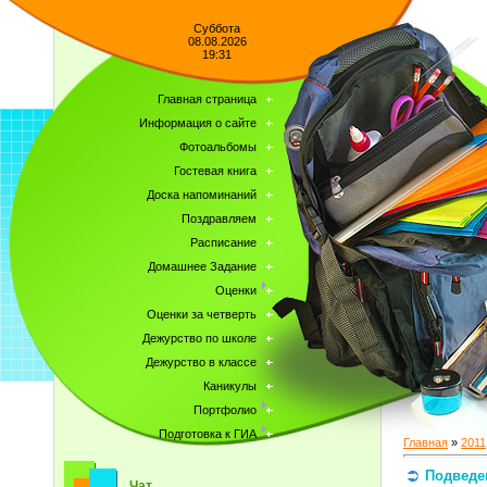
Суббота
08.08.2026
19:31
Главная страница
Информация о сайте
Фотоальбомы
Гостевая книга
Доска напоминаний
Поздравляем
Расписание
Домашнее Задание
Оценки
Оценки за четверть
Дежурство по школе
Дежурство в классе
Каникулы
Портфолио
Подготовка к ГИА
Главная
»
2011
Подведе
Чат