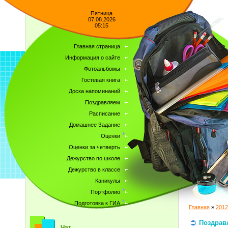
Пятница
07.08.2026
05:15
Главная страница
Информация о сайте
Фотоальбомы
Гостевая книга
Доска напоминаний
Поздравляем
Расписание
Домашнее Задание
Оценки
Оценки за четверть
Дежурство по школе
Дежурство в классе
Каникулы
Портфолио
Подготовка к ГИА
Главная
»
2012
Поздрав
Чат