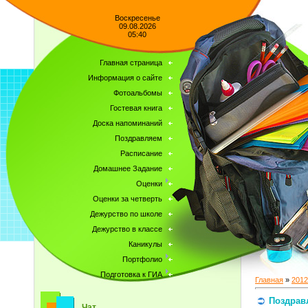
Воскресенье
09.08.2026
05:40
Главная страница
Информация о сайте
Фотоальбомы
Гостевая книга
Доска напоминаний
Поздравляем
Расписание
Домашнее Задание
Оценки
Оценки за четверть
Дежурство по школе
Дежурство в классе
Каникулы
Портфолио
Подготовка к ГИА
Главная
»
2012
Поздрав
Чат