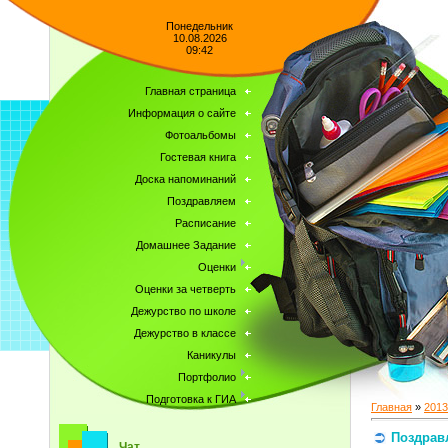
Понедельник
10.08.2026
09:42
Главная страница
Информация о сайте
Фотоальбомы
Гостевая книга
Доска напоминаний
Поздравляем
Расписание
Домашнее Задание
Оценки
Оценки за четверть
Дежурство по школе
Дежурство в классе
Каникулы
Портфолио
Подготовка к ГИА
Главная
»
2013
Поздрав
Чат