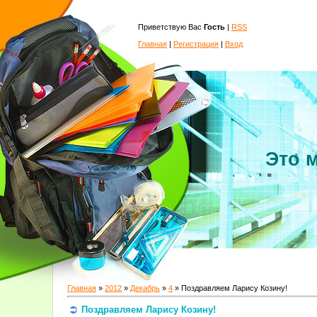
Приветствую Вас
Гость
|
RSS
Главная
|
Регистрация
|
Вход
Это 
Главная
»
2012
»
Декабрь
»
4
» Поздравляем Ларису Козину!
Поздравляем Ларису Козину!