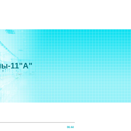
мы-11"А"
06:44