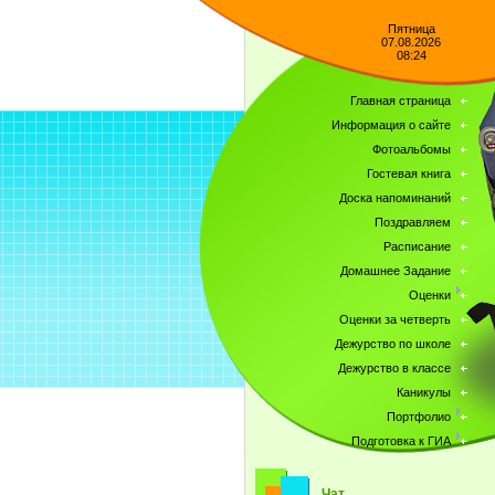
Пятница
07.08.2026
08:24
Главная страница
Информация о сайте
Фотоальбомы
Гостевая книга
Доска напоминаний
Поздравляем
Расписание
Домашнее Задание
Оценки
Оценки за четверть
Дежурство по школе
Дежурство в классе
Каникулы
Портфолио
Подготовка к ГИА
Чат