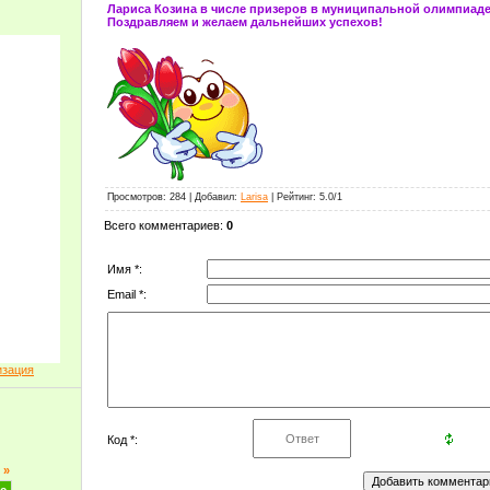
Лариса Козина в числе призеров в муниципальной олимпиаде
Поздравляем и желаем дальнейших успехов!
Просмотров
: 284 |
Добавил
:
Larisa
|
Рейтинг
:
5.0
/
1
Всего комментариев
:
0
Имя *:
Email *:
изация
Код *:
»