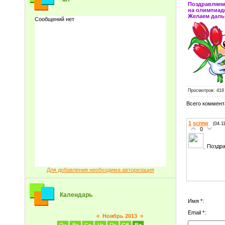
Поздравляем 
на олимпиаде
Желаем даль
Просмотров
: 418
Всего коммент
1
screw
(04.1
0
Поздра
Для добавления необходима авторизация
Календарь
Имя *:
Email *:
«
Ноябрь 2013
»