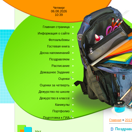
Четверг
06.08.2026
10:39
Главная страница
Информация о сайте
Фотоальбомы
Гостевая книга
Доска напоминаний
Поздравляем
Расписание
Домашнее Задание
Оценки
Оценки за четверть
Дежурство по школе
Дежурство в классе
Каникулы
Портфолио
Подготовка к ГИА
Главная
»
2013
Поздрав
Чат