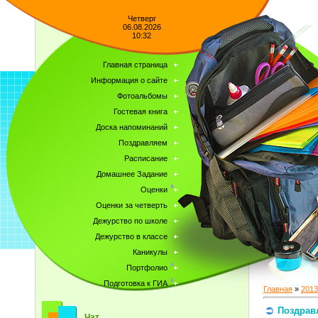
Четверг
06.08.2026
10:32
Главная страница
Информация о сайте
Фотоальбомы
Гостевая книга
Доска напоминаний
Поздравляем
Расписание
Домашнее Задание
Оценки
Оценки за четверть
Дежурство по школе
Дежурство в классе
Каникулы
Портфолио
Подготовка к ГИА
Главная
»
2013
Поздрав
Чат