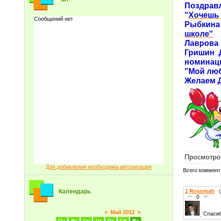
Поздравл
"
Хочешь 
Рыбкина
школе"
Лаврова 
Гришин 
номинац
"Мой лю
Желаем 
Просмотро
Для добавления необходима авторизация
Всего коммент
1
Rosomah
Календарь
0
«
Май 2012
»
Спасиб