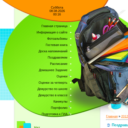
Суббота
08.08.2026
00:16
Главная страница
Информация о сайте
Фотоальбомы
Гостевая книга
Доска напоминаний
Поздравляем
Расписание
Домашнее Задание
Оценки
Оценки за четверть
Дежурство по школе
Дежурство в классе
Каникулы
Портфолио
Подготовка к ГИА
Главная
»
2012
Поздрав
Чат