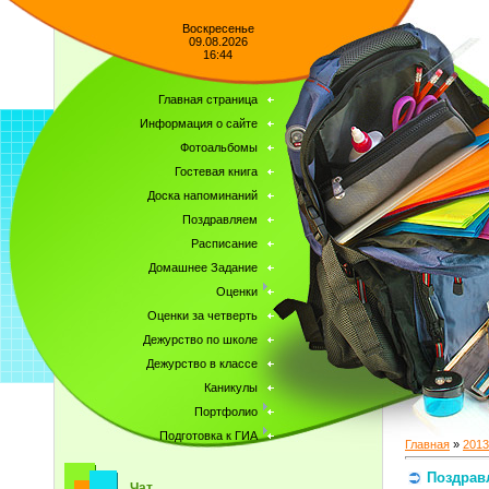
Воскресенье
09.08.2026
16:44
Главная страница
Информация о сайте
Фотоальбомы
Гостевая книга
Доска напоминаний
Поздравляем
Расписание
Домашнее Задание
Оценки
Оценки за четверть
Дежурство по школе
Дежурство в классе
Каникулы
Портфолио
Подготовка к ГИА
Главная
»
2013
Поздрав
Чат