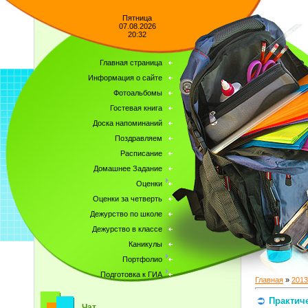
Пятница
07.08.2026
20:32
Главная страница
Информация о сайте
Фотоальбомы
Гостевая книга
Доска напоминаний
Поздравляем
Расписание
Домашнее Задание
Оценки
Оценки за четверть
Дежурство по школе
Дежурство в классе
Каникулы
Портфолио
Подготовка к ГИА
Главная
»
2013
Практич
Чат