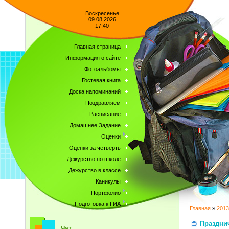
Воскресенье
09.08.2026
17:40
Главная страница
Информация о сайте
Фотоальбомы
Гостевая книга
Доска напоминаний
Поздравляем
Расписание
Домашнее Задание
Оценки
Оценки за четверть
Дежурство по школе
Дежурство в классе
Каникулы
Портфолио
Подготовка к ГИА
Главная
»
2013
Праздни
Чат