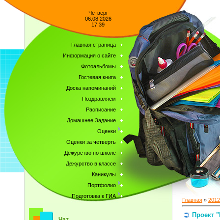
Четверг
06.08.2026
17:39
Главная страница
Информация о сайте
Фотоальбомы
Гостевая книга
Доска напоминаний
Поздравляем
Расписание
Домашнее Задание
Оценки
Оценки за четверть
Дежурство по школе
Дежурство в классе
Каникулы
Портфолио
Подготовка к ГИА
Главная
»
2012
Проект 
Чат