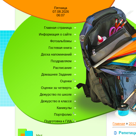
Пятница
07.08.2026
06:07
Главная страница
Информация о сайте
Фотоальбомы
Гостевая книга
Доска напоминаний
Поздравляем
Расписание
Домашнее Задание
Оценки
Оценки за четверть
Дежурство по школе
Дежурство в классе
Каникулы
Портфолио
Подготовка к ГИА
Главная
»
2012
Репетиц
Чат