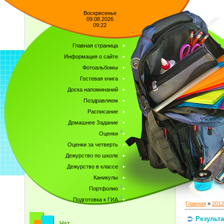
Воскресенье
09.08.2026
09:22
Главная страница
Информация о сайте
Фотоальбомы
Гостевая книга
Доска напоминаний
Поздравляем
Расписание
Домашнее Задание
Оценки
Оценки за четверть
Дежурство по школе
Дежурство в классе
Каникулы
Портфолио
Подготовка к ГИА
Главная
»
2012
Результа
Чат