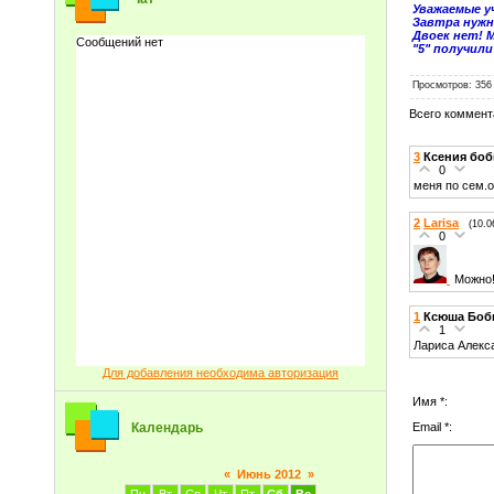
Уважаемые уч
Завтра нужн
Двоек нет! 
"5" получили
Просмотров
: 356
Всего коммент
3
Ксения бо
0
меня по сем.о
2
Larisa
(10.0
0
Можно!
1
Ксюша Боб
1
Лариса Алекс
Для добавления необходима авторизация
Имя *:
Email *:
Календарь
«
Июнь 2012
»