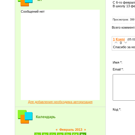
С 6-го феврал
В школу 13 фе
Просмотров
: 399
Всего коммент
1
Kseni
(05.0
0
Спасибо за но
Имя *:
Email *:
Для добавления необходима авторизация
Код *:
Календарь
«
Февраль 2013
»