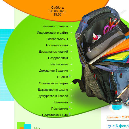
Суббота
08.08.2026
15:56
Главная страница
Информация о сайте
Фотоальбомы
Гостевая книга
Доска напоминаний
Поздравляем
Расписание
Домашнее Задание
Оценки
Оценки за четверть
Дежурство по школе
Дежурство в классе
Каникулы
Портфолио
Подготовка к ГИА
Главная
»
2013
с 6 февр
Чат