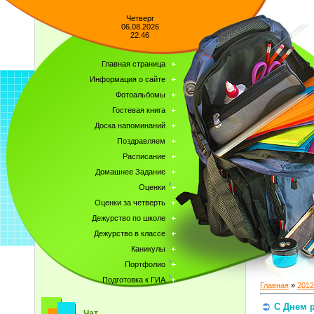
Четверг
06.08.2026
22:46
Главная страница
Информация о сайте
Фотоальбомы
Гостевая книга
Доска напоминаний
Поздравляем
Расписание
Домашнее Задание
Оценки
Оценки за четверть
Дежурство по школе
Дежурство в классе
Каникулы
Портфолио
Подготовка к ГИА
Главная
»
2012
С Днем 
Чат