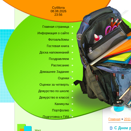
Суббота
08.08.2026
23:56
Главная страница
Информация о сайте
Фотоальбомы
Гостевая книга
Доска напоминаний
Поздравляем
Расписание
Домашнее Задание
Оценки
Оценки за четверть
Дежурство по школе
Дежурство в классе
Каникулы
Портфолио
Подготовка к ГИА
Главная
»
2011
С Днем 
Чат