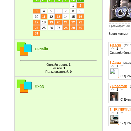
Пн
Вт
Ср
Чт
Пт
Сб
Вс
1
2
3
4
5
6
7
8
9
10
11
12
13
14
15
16
17
18
19
20
21
22
23
Просмотров
: 391
24
25
26
27
28
29
30
31
Всего коммент
4
Kseni
(23.1
1
Онлайн
Спасибо боль
3
Даша
(23.10
Онлайн всего:
1
1
Гостей:
1
Пользователей:
0
С Днём
2
Rosomah
Вход
1
С Днем
1
_[R][I][F][L
1
С Днем