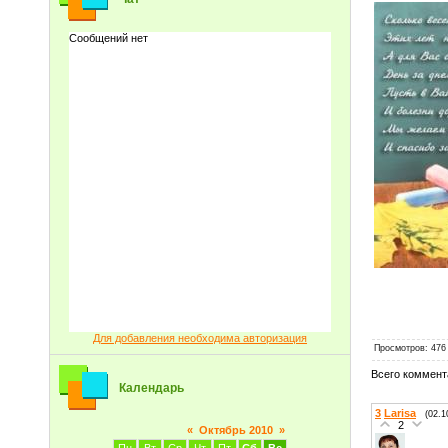
С пр
Алекса
Для добавления необходима авторизация
Просмотров
: 476
Всего коммент
Календарь
3
Larisa
(02.1
2
«
Октябрь 2010
»