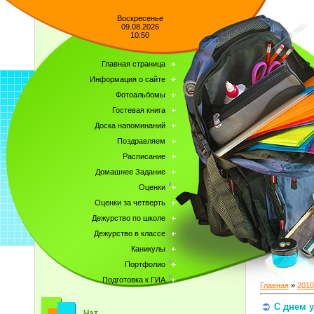
Воскресенье
09.08.2026
10:50
Главная страница
Информация о сайте
Фотоальбомы
Гостевая книга
Доска напоминаний
Поздравляем
Расписание
Домашнее Задание
Оценки
Оценки за четверть
Дежурство по школе
Дежурство в классе
Каникулы
Портфолио
Подготовка к ГИА
Главная
»
2010
С днем у
Чат