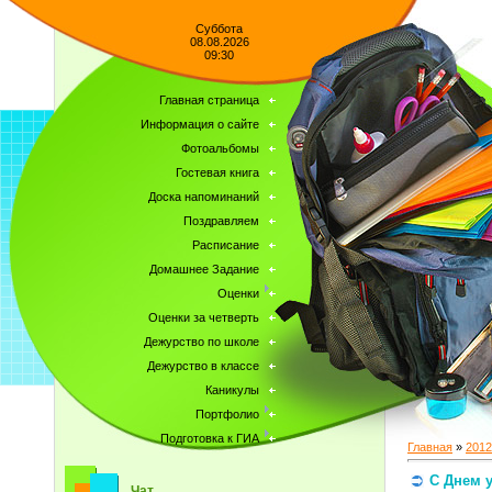
Суббота
08.08.2026
09:30
Главная страница
Информация о сайте
Фотоальбомы
Гостевая книга
Доска напоминаний
Поздравляем
Расписание
Домашнее Задание
Оценки
Оценки за четверть
Дежурство по школе
Дежурство в классе
Каникулы
Портфолио
Подготовка к ГИА
Главная
»
2012
С Днем 
Чат