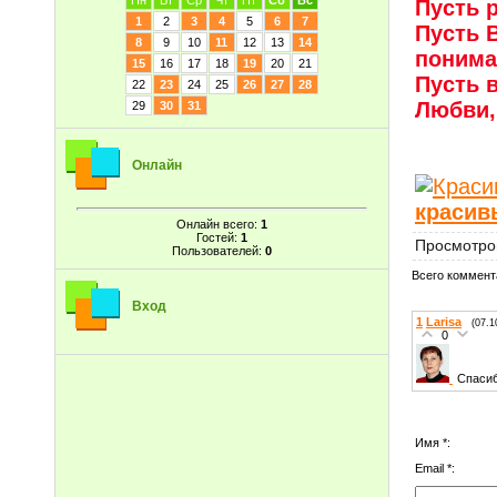
Пн
Вт
Ср
Чт
Пт
Сб
Вс
Пусть 
1
2
3
4
5
6
7
Пусть 
8
9
10
11
12
13
14
поним
15
16
17
18
19
20
21
Пусть 
22
23
24
25
26
27
28
Любви,
29
30
31
Онлайн
красив
Онлайн всего:
1
Гостей:
1
Просмотро
Пользователей:
0
Всего коммент
Вход
1
Larisa
(07.1
0
Спасиб
Имя *:
Email *: