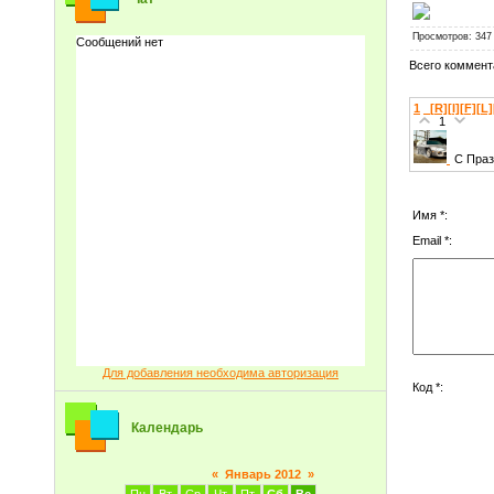
Просмотров
: 347
Всего коммент
1
_[R][I][F][L
1
С Праз
Имя *:
Email *:
Для добавления необходима авторизация
Код *:
Календарь
«
Январь 2012
»