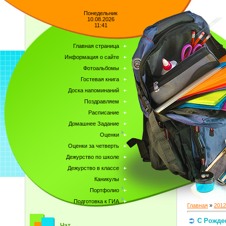
Понедельник
10.08.2026
11:41
Главная страница
Информация о сайте
Фотоальбомы
Гостевая книга
Доска напоминаний
Поздравляем
Расписание
Домашнее Задание
Оценки
Оценки за четверть
Дежурство по школе
Дежурство в классе
Каникулы
Портфолио
Подготовка к ГИА
Главная
»
2012
С Рожде
Чат