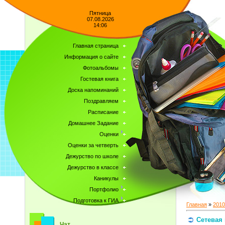
Пятница
07.08.2026
14:06
Главная страница
Информация о сайте
Фотоальбомы
Гостевая книга
Доска напоминаний
Поздравляем
Расписание
Домашнее Задание
Оценки
Оценки за четверть
Дежурство по школе
Дежурство в классе
Каникулы
Портфолио
Подготовка к ГИА
Главная
»
2010
Сетевая
Чат