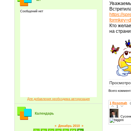
Уважаемы
Встрети
https://s
formkey
Кто желае
на стран
Просмотро
Всего коммент
Для добавления необходима авторизация
1
Rosomah
1
Календарь
Сусенк
«
Декабрь 2010
»