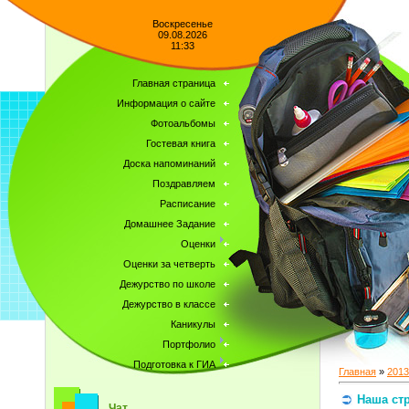
Воскресенье
09.08.2026
11:33
Главная страница
Информация о сайте
Фотоальбомы
Гостевая книга
Доска напоминаний
Поздравляем
Расписание
Домашнее Задание
Оценки
Оценки за четверть
Дежурство по школе
Дежурство в классе
Каникулы
Портфолио
Подготовка к ГИА
Главная
»
2013
Наша ст
Чат